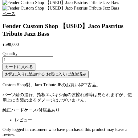
ベース
Fender Custom Shop 【USED】Jaco Pastrius
Tribute Jazz Bass
¥
598,000
Quantity
Fender
Custom
カートに入れる
Shop
【USED】
お気に入りに追加する
お気に入りに追加済み
Jaco
Pastrius
Custom Shop製、Jaco Tribute JBのお買い得中古品。
Tribute
Jazz
パーツ錆の進行、指板エポキシ面の弦擦れ跡等は見られますが、使
Bass
用上に支障の出るダメージはございません。
quantity
純正ハードケース/付属品あり
レビュー
Only logged in customers who have purchased this product may leave a
review.